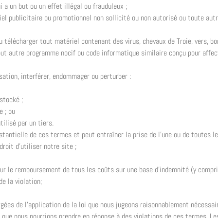
 a un but ou un effet illégal ou frauduleux ;
iel publicitaire ou promotionnel non sollicité ou non autorisé ou toute autr
télécharger tout matériel contenant des virus, chevaux de Troie, vers, b
u tout autre programme nocif ou code informatique similaire conçu pour aff
ation, interférer, endommager ou perturber :
stocké ;
e ; ou
ilisé par un tiers.
tantielle de ces termes et peut entraîner la prise de l’une ou de toutes l
oit d’utiliser notre site ;
ur le remboursement de tous les coûts sur une base d’indemnité (y compris
e la violation;
gées de l’application de la loi que nous jugeons raisonnablement nécessaire
 que nous pourrions prendre en réponse à des violations de ces termes. Le