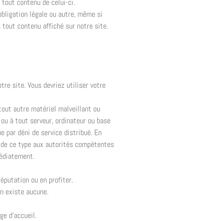
 tout contenu de celui-ci.
obligation légale ou autre, même si
ns tout contenu affiché sur notre site.
re site. Vous devriez utiliser votre
tout autre matériel malveillant ou
 ou à tout serveur, ordinateur ou base
e par déni de service distribué. En
n de ce type aux autorités compétentes
médiatement.
réputation ou en profiter.
en existe aucune.
ge d’accueil.