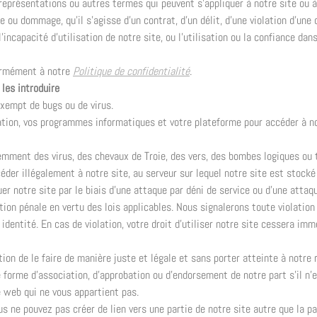
représentations ou autres termes qui peuvent s’appliquer à notre site ou à
ou dommage, qu’il s’agisse d’un contrat, d’un délit, d’une violation d’une 
l’incapacité d’utilisation de notre site, ou l’utilisation ou la confiance da
formément à notre
Politique de confidentialité
.
les introduire
xempt de bugs ou de virus.
ation, vos programmes informatiques et votre plateforme pour accéder à not
emment des virus, des chevaux de Troie, des vers, des bombes logiques ou 
der illégalement à notre site, au serveur sur lequel notre site est stocké
r notre site par le biais d’une attaque par déni de service ou d’une attaqu
tion pénale en vertu des lois applicables. Nous signalerons toute violatio
identité. En cas de violation, votre droit d’utiliser notre site cessera im
tion de le faire de manière juste et légale et sans porter atteinte à notre 
 forme d’association, d’approbation ou d’endorsement de notre part s’il n’
e web qui ne vous appartient pas.
us ne pouvez pas créer de lien vers une partie de notre site autre que la pa