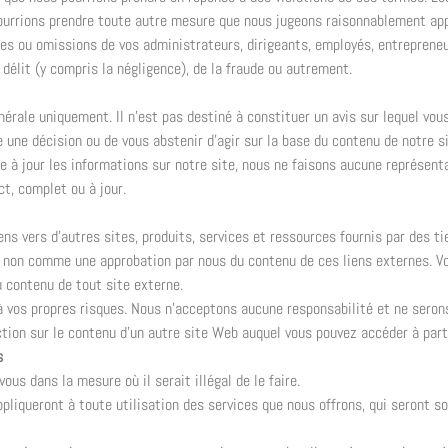
pourrions prendre toute autre mesure que nous jugeons raisonnablement app
es ou omissions de vos administrateurs, dirigeants, employés, entrepreneu
 délit (y compris la négligence), de la fraude ou autrement.
nérale uniquement. Il n’est pas destiné à constituer un avis sur lequel vous
 une décision ou de vous abstenir d’agir sur la base du contenu de notre si
 à jour les informations sur notre site, nous ne faisons aucune représentat
ct, complet ou à jour.
ns vers d’autres sites, produits, services et ressources fournis par des ti
 non comme une approbation par nous du contenu de ces liens externes. 
u contenu de tout site externe.
s à vos propres risques. Nous n’acceptons aucune responsabilité et ne sero
ion sur le contenu d’un autre site Web auquel vous pouvez accéder à parti
s
ous dans la mesure où il serait illégal de le faire.
ppliqueront à toute utilisation des services que nous offrons, qui seront 