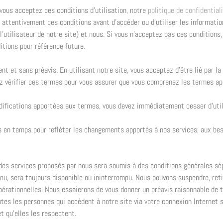
vous acceptez ces conditions d’utilisation, notre
politique de confidential
e attentivement ces conditions avant d’accéder ou d’utiliser les informatio
l’utilisateur de notre site) et nous. Si vous n’acceptez pas ces conditions,
tions pour référence future.
et sans préavis. En utilisant notre site, vous acceptez d’être lié par la 
llez vérifier ces termes pour vous assurer que vous comprenez les termes 
difications apportées aux termes, vous devez immédiatement cesser d’utili
 en temps pour refléter les changements apportés à nos services, aux bes
 des services proposés par nous sera soumis à des conditions générales sé
u, sera toujours disponible ou ininterrompu. Nous pouvons suspendre, retire
pérationnelles. Nous essaierons de vous donner un préavis raisonnable de t
tes les personnes qui accèdent à notre site via votre connexion Internet
et qu’elles les respectent.