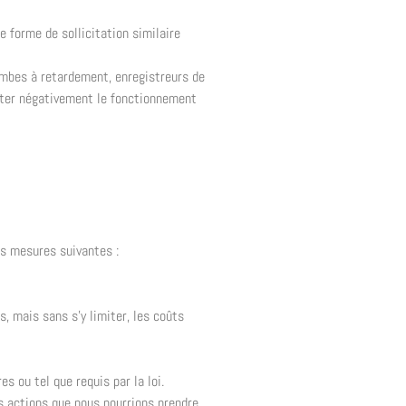
e forme de sollicitation similaire
ombes à retardement, enregistreurs de
ecter négativement le fonctionnement
es mesures suivantes :
, mais sans s’y limiter, les coûts
s ou tel que requis par la loi.
s actions que nous pourrions prendre