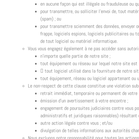
en aucune façon qui est illégale ou frauduleuse ou qui
pour transmettre, ou solliciter l’envoi de, tout matér
(spam) ; ou
pour transmettre sciemment des données, envoyer ou 
frappe, logiciels espions, logiciels publicitaires o
de tout logiciel ou matériel informatique.
Vous vous engagez également à ne pas accéder sans autoris
n’importe quelle partie de notre site ;
tout équipement ou réseau sur lequel notre site est 
 tout logiciel utilisé dans la fourniture de notre sit
tout équipement, réseau ou logiciel appartenant ou ut
Le non-respect de cette clause constitue une violation subs
retrait immédiat, temporaire ou permanent de votre dr
émission d’un avertissement à votre encontre ;
engagement de poursuites judiciaires contre vous po
administratifs et juridiques raisonnables) résultant d
autre action légale contre vous ; et/ou
divulgation de telles informations aux autorités char
Nous excluons notre responsabilité pour toutes les actions