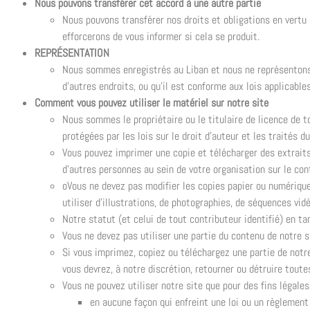
Nous pouvons transférer cet accord à une autre partie
Nous pouvons transférer nos droits et obligations en vertu
efforcerons de vous informer si cela se produit.
REPRÉSENTATION
Nous sommes enregistrés au Liban et nous ne représentons p
d’autres endroits, ou qu’il est conforme aux lois applicable
Comment vous pouvez utiliser le matériel sur notre site
Nous sommes le propriétaire ou le titulaire de licence de to
protégées par les lois sur le droit d’auteur et les traités 
Vous pouvez imprimer une copie et télécharger des extraits 
d’autres personnes au sein de votre organisation sur le cont
oVous ne devez pas modifier les copies papier ou numériqu
utiliser d’illustrations, de photographies, de séquences v
Notre statut (et celui de tout contributeur identifié) en ta
Vous ne devez pas utiliser une partie du contenu de notre 
Si vous imprimez, copiez ou téléchargez une partie de notre
vous devrez, à notre discrétion, retourner ou détruire tout
Vous ne pouvez utiliser notre site que pour des fins légales
en aucune façon qui enfreint une loi ou un règlement l